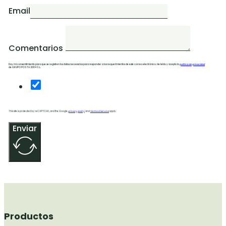
Email
Comentarios
Doy mi consentimiento para que se registren los datos necesarios para responder a los requerimientos de este correo electrónico. He leído y acepto la
política de privacidad
de GRUPO POSTA 2004 S.L.
This site is protected by reCAPTCHA, and the Google
privacy policy
and
terms of service
apply.
Enviar
Productos