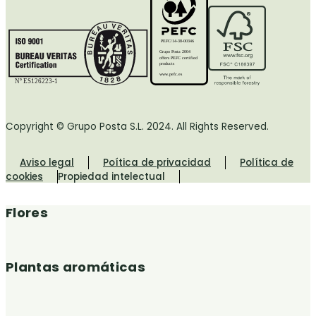
PEFC/14-38-00346
Grupo Posta 2004
offers PEFC certified
products
www.pefc.es
Nº ES126223-1
Copyright © Grupo Posta S.L. 2024. All Rights Reserved.
Aviso legal
Poítica de privacidad
Política de
cookies
Propiedad intelectual
Flores
Plantas aromáticas