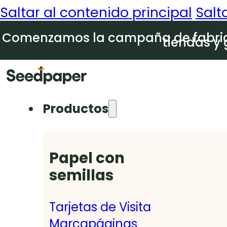
Saltar al contenido principal
Salt
Comenzamos la campaña de fabrica
tiendas y 
Productos
Papel con
semillas
Tarjetas de Visita
Marcapáginas