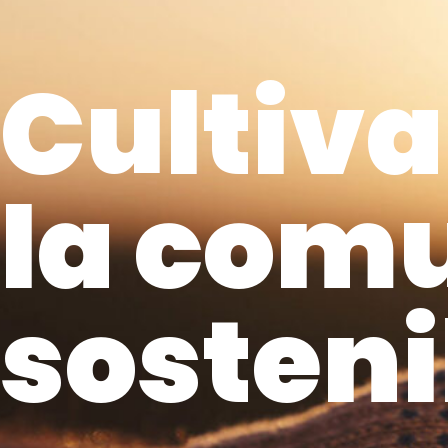
Cultiv
la com
sosteni