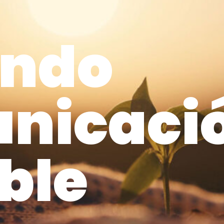
ando
unicaci
ble