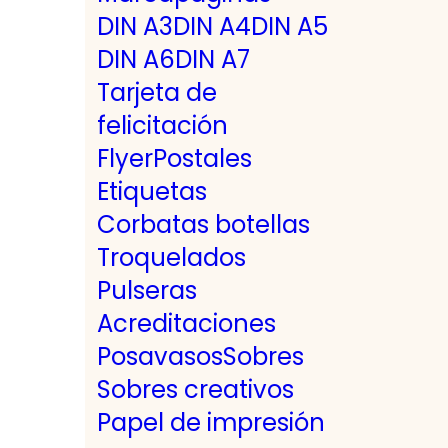
DIN A3
DIN A4
DIN A5
DIN A6
DIN A7
Tarjeta de
felicitación
Flyer
Postales
Etiquetas
Corbatas botellas
Troquelados
Pulseras
Acreditaciones
Posavasos
Sobres
Sobres creativos
Papel de impresión