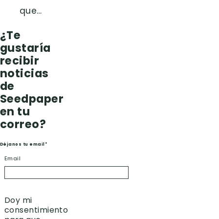
que…
¿Te
gustaría
recibir
noticias
de
Seedpaper
en tu
correo?
Déjanos tu email*
Email
Doy mi
consentimiento