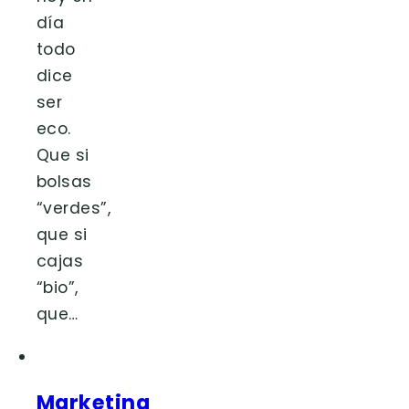
día
todo
dice
ser
eco.
Que si
bolsas
“verdes”,
que si
cajas
“bio”,
que…
Marketing