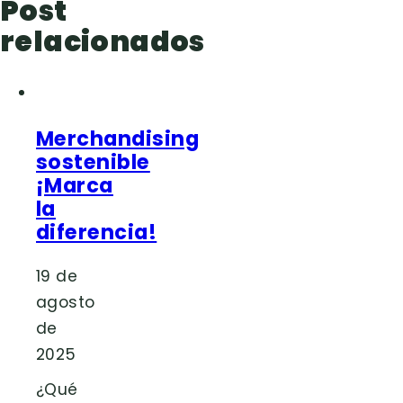
Post
relacionados
Merchandising
sostenible
¡Marca
la
diferencia!
19 de
agosto
de
2025
¿Qué