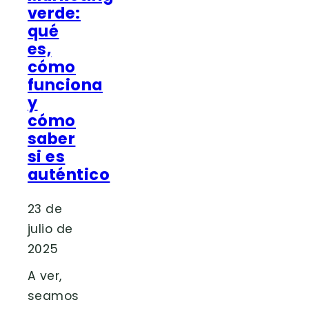
verde:
qué
es,
cómo
funciona
y
cómo
saber
si es
auténtico
23 de
julio de
2025
A ver,
seamos