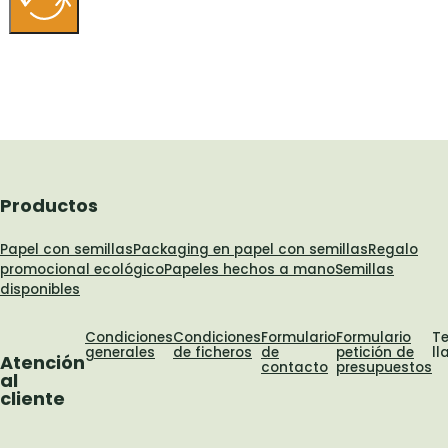
Productos
Papel con semillas
Packaging en papel con semillas
Regalo
promocional ecológico
Papeles hechos a mano
Semillas
disponibles
Condiciones
Condiciones
Formulario
Formulario
T
generales
de ficheros
de
petición de
l
Atención
contacto
presupuestos
al
cliente